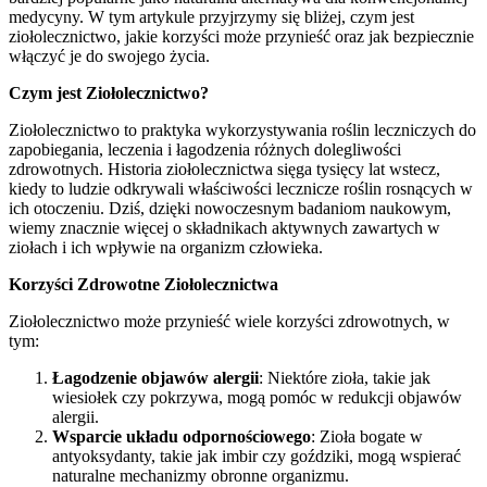
medycyny. W tym artykule przyjrzymy się bliżej, czym jest
ziołolecznictwo, jakie korzyści może przynieść oraz jak bezpiecznie
włączyć je do swojego życia.
Czym jest Ziołolecznictwo?
Ziołolecznictwo to praktyka wykorzystywania roślin leczniczych do
zapobiegania, leczenia i łagodzenia różnych dolegliwości
zdrowotnych. Historia ziołolecznictwa sięga tysięcy lat wstecz,
kiedy to ludzie odkrywali właściwości lecznicze roślin rosnących w
ich otoczeniu. Dziś, dzięki nowoczesnym badaniom naukowym,
wiemy znacznie więcej o składnikach aktywnych zawartych w
ziołach i ich wpływie na organizm człowieka.
Korzyści Zdrowotne Ziołolecznictwa
Ziołolecznictwo może przynieść wiele korzyści zdrowotnych, w
tym:
Łagodzenie objawów alergii
: Niektóre zioła, takie jak
wiesiołek czy pokrzywa, mogą pomóc w redukcji objawów
alergii.
Wsparcie układu odpornościowego
: Zioła bogate w
antyoksydanty, takie jak imbir czy goździki, mogą wspierać
naturalne mechanizmy obronne organizmu.