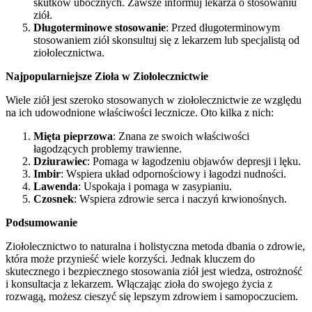
skutków ubocznych. Zawsze informuj lekarza o stosowaniu
ziół.
Długoterminowe stosowanie
: Przed długoterminowym
stosowaniem ziół skonsultuj się z lekarzem lub specjalistą od
ziołolecznictwa.
Najpopularniejsze Zioła w Ziołolecznictwie
Wiele ziół jest szeroko stosowanych w ziołolecznictwie ze względu
na ich udowodnione właściwości lecznicze. Oto kilka z nich:
Mięta pieprzowa
: Znana ze swoich właściwości
łagodzących problemy trawienne.
Dziurawiec
: Pomaga w łagodzeniu objawów depresji i lęku.
Imbir
: Wspiera układ odpornościowy i łagodzi nudności.
Lawenda
: Uspokaja i pomaga w zasypianiu.
Czosnek
: Wspiera zdrowie serca i naczyń krwionośnych.
Podsumowanie
Ziołolecznictwo to naturalna i holistyczna metoda dbania o zdrowie,
która może przynieść wiele korzyści. Jednak kluczem do
skutecznego i bezpiecznego stosowania ziół jest wiedza, ostrożność
i konsultacja z lekarzem. Włączając zioła do swojego życia z
rozwagą, możesz cieszyć się lepszym zdrowiem i samopoczuciem.