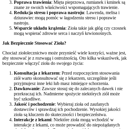
Poprawa trawienia
: Mięta pieprzowa, rumianek i kminek są
znane ze swoich właściwości wspomagających trawienie.
Redukcja stresu i poprawa nastroju
: Lawenda, melisa i
dziurawiec mogą pomóc w łagodzeniu stresu i poprawie
nastroju.
Wsparcie układu krążenia
: Zioła takie jak głóg czy czosnek
mogą wspierać zdrowie serca i naczyń krwionośnych.
Jak Bezpiecznie Stosować Zioła?
Chociaż ziołolecznictwo może przynieść wiele korzyści, ważne jest,
aby stosować je z rozwagą i ostrożnością. Oto kilka wskazówek, jak
bezpiecznie włączyć zioła do swojego życia:
Konsultacja z lekarzem
: Przed rozpoczęciem stosowania
ziół warto skonsultować się z lekarzem, szczególnie jeśli
przyjmujesz inne leki lub masz istniejące schorzenia.
Dawkowanie
: Zawsze stosuj się do zalecanych dawek i nie
przekraczaj ich. Nadmierne spożycie niektórych ziół może
być szkodliwe.
Jakość i pochodzenie
: Wybieraj zioła od zaufanych
dostawców i sprawdzaj ich pochodzenie. Wysokiej jakości
zioła są kluczem do skuteczności i bezpieczeństwa.
Interakcje z lekami
: Niektóre zioła mogą wchodzić w
interakcje z lekami, co może prowadzić do niepożądanych