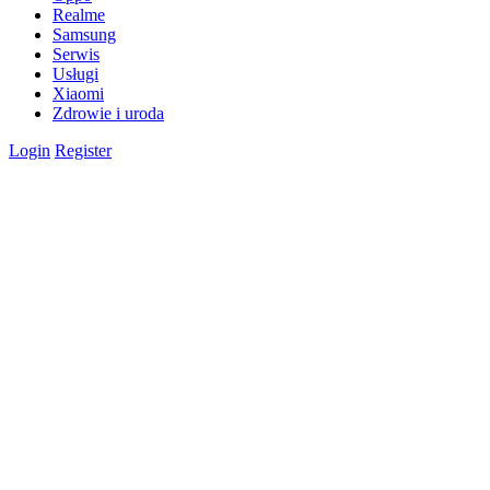
Realme
Samsung
Serwis
Usługi
Xiaomi
Zdrowie i uroda
Login
Register