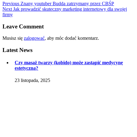
Nawigacja
Previous
Previous
Znany youtuber Budda zatrzymany przez CBŚP
Next
post:
Next
Jak prowadzić skuteczny marketing internetowy dla swojej
wpisu
post:
firmy
Leave Comment
Musisz się
zalogować
, aby móc dodać komentarz.
Latest
News
Czy masaż twarzy (kobido) może zastąpić medycynę
estetyczną?
23 listopada, 2025