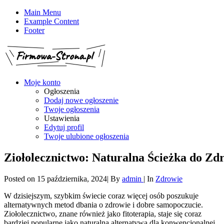
Main Menu
Example Content
Footer
Moje konto
Ogłoszenia
Dodaj nowe ogłoszenie
Twoje ogłoszenia
Ustawienia
Edytuj profil
Twoje ulubione ogłoszenia
Ziołolecznictwo: Naturalna Ścieżka do Zd
Posted on
15 października, 2024
|
By
admin
|
In
Zdrowie
W dzisiejszym, szybkim świecie coraz więcej osób poszukuje
alternatywnych metod dbania o zdrowie i dobre samopoczucie.
Ziołolecznictwo, znane również jako fitoterapia, staje się coraz
bardziej popularne jako naturalna alternatywa dla konwencjonalnej