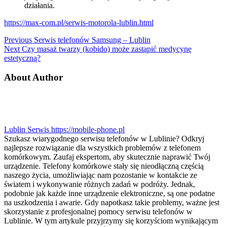
działania.
https://max-com.pl/serwis-motorola-lublin.html
Nawigacja
Previous
Previous
Serwis telefonów Samsung – Lublin
Next
post:
Next
Czy masaż twarzy (kobido) może zastąpić medycynę
wpisu
post:
estetyczną?
About Author
Lublin Serwis
https://mobile-phone.pl
Szukasz wiarygodnego serwisu telefonów w Lublinie? Odkryj
najlepsze rozwiązanie dla wszystkich problemów z telefonem
komórkowym. Zaufaj ekspertom, aby skutecznie naprawić Twój
urządzenie. Telefony komórkowe stały się nieodłączną częścią
naszego życia, umożliwiając nam pozostanie w kontakcie ze
światem i wykonywanie różnych zadań w podróży. Jednak,
podobnie jak każde inne urządzenie elektroniczne, są one podatne
na uszkodzenia i awarie. Gdy napotkasz takie problemy, ważne jest
skorzystanie z profesjonalnej pomocy serwisu telefonów w
Lublinie. W tym artykule przyjrzymy się korzyściom wynikającym