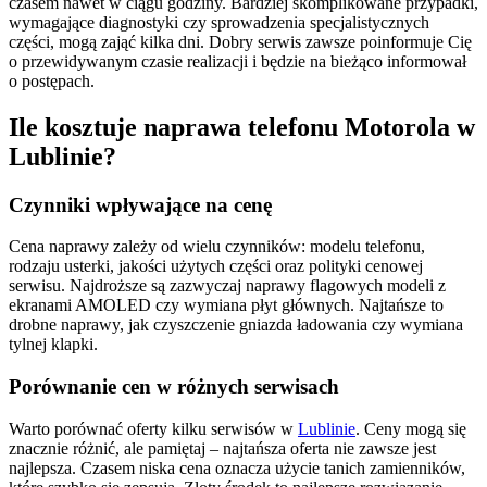
czasem nawet w ciągu godziny. Bardziej skomplikowane przypadki,
wymagające diagnostyki czy sprowadzenia specjalistycznych
części, mogą zająć kilka dni. Dobry serwis zawsze poinformuje Cię
o przewidywanym czasie realizacji i będzie na bieżąco informował
o postępach.
Ile kosztuje naprawa telefonu Motorola w
Lublinie?
Czynniki wpływające na cenę
Cena naprawy zależy od wielu czynników: modelu telefonu,
rodzaju usterki, jakości użytych części oraz polityki cenowej
serwisu. Najdroższe są zazwyczaj naprawy flagowych modeli z
ekranami AMOLED czy wymiana płyt głównych. Najtańsze to
drobne naprawy, jak czyszczenie gniazda ładowania czy wymiana
tylnej klapki.
Porównanie cen w różnych serwisach
Warto porównać oferty kilku serwisów w
Lublinie
. Ceny mogą się
znacznie różnić, ale pamiętaj – najtańsza oferta nie zawsze jest
najlepsza. Czasem niska cena oznacza użycie tanich zamienników,