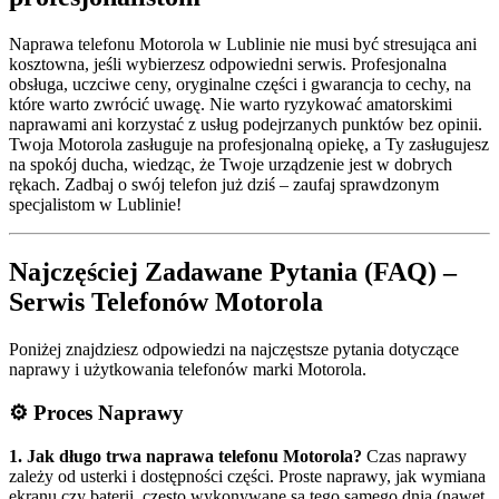
Naprawa telefonu Motorola w Lublinie nie musi być stresująca ani
kosztowna, jeśli wybierzesz odpowiedni serwis. Profesjonalna
obsługa, uczciwe ceny, oryginalne części i gwarancja to cechy, na
które warto zwrócić uwagę. Nie warto ryzykować amatorskimi
naprawami ani korzystać z usług podejrzanych punktów bez opinii.
Twoja Motorola zasługuje na profesjonalną opiekę, a Ty zasługujesz
na spokój ducha, wiedząc, że Twoje urządzenie jest w dobrych
rękach. Zadbaj o swój telefon już dziś – zaufaj sprawdzonym
specjalistom w Lublinie!
Najczęściej Zadawane Pytania (FAQ) –
Serwis Telefonów Motorola
Poniżej znajdziesz odpowiedzi na najczęstsze pytania dotyczące
naprawy i użytkowania telefonów marki Motorola.
⚙️ Proces Naprawy
1. Jak długo trwa naprawa telefonu Motorola?
Czas naprawy
zależy od usterki i dostępności części. Proste naprawy, jak wymiana
ekranu czy baterii, często wykonywane są tego samego dnia (nawet