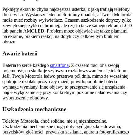
Pęknięty ekran to chyba najczęstsza usterka, z jaką trafiają telefony
do serwisu. Wystarczy jeden niefortunny upadek, a Twoja Motorola
może mieć rozbity wyświetlacz. Czasem uszkodzenie dotyczy tylko
zewnętrznej szybki ochronnej, ale często także samego ekranu LCD
lub panelu AMOLED. Problem może objawiać się także plamami
na ekranie, brakiem reakcji na dotyk czy całkowitym brakiem
obrazu.
Awarie baterii
Bateria to serce każdego
smartfona
. Z czasem traci ona swoją
pojemność, co skutkuje szybszym rozładowywaniem się telefonu.
Jeśli Twoja Motorola ledwo przetrwa pół dnia, mimo że wcześniej
spokojnie działała przez cały dzień, prawdopodobnie bateria
wymaga wymiany. Inne objawy to przegrzewanie się urządzenia,
nagłe wyłączanie się przy konkretnym poziomie naładowania czy
wybrzuszenie obudowy.
Uszkodzenia mechaniczne
Telefony Motorola, choć solidne, nie są niezniszczalne.
Uszkodzenia mechaniczne mogą dotyczyć gniazda ładowania,
przycisków głośności, przycisku zasilania, aparatu fotograficznego