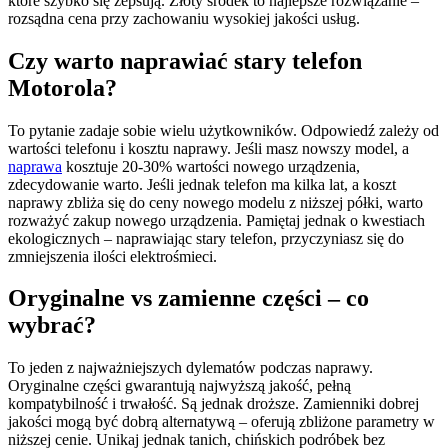
które szybko się zepsują. Złoty środek to najlepsze rozwiązanie –
rozsądna cena przy zachowaniu wysokiej jakości usług.
Czy warto naprawiać stary telefon
Motorola?
To pytanie zadaje sobie wielu użytkowników. Odpowiedź zależy od
wartości telefonu i kosztu naprawy. Jeśli masz nowszy model, a
naprawa
kosztuje 20-30% wartości nowego urządzenia,
zdecydowanie warto. Jeśli jednak telefon ma kilka lat, a koszt
naprawy zbliża się do ceny nowego modelu z niższej półki, warto
rozważyć zakup nowego urządzenia. Pamiętaj jednak o kwestiach
ekologicznych – naprawiając stary telefon, przyczyniasz się do
zmniejszenia ilości elektrośmieci.
Oryginalne vs zamienne części – co
wybrać?
To jeden z najważniejszych dylematów podczas naprawy.
Oryginalne części gwarantują najwyższą jakość, pełną
kompatybilność i trwałość. Są jednak droższe. Zamienniki dobrej
jakości mogą być dobrą alternatywą – oferują zbliżone parametry w
niższej cenie. Unikaj jednak tanich, chińskich podróbek bez