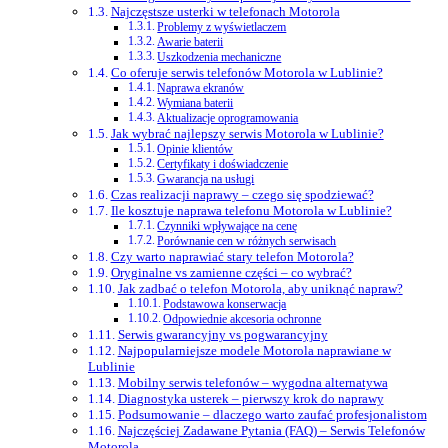
Najczęstsze usterki w telefonach Motorola
Problemy z wyświetlaczem
Awarie baterii
Uszkodzenia mechaniczne
Co oferuje serwis telefonów Motorola w Lublinie?
Naprawa ekranów
Wymiana baterii
Aktualizacje oprogramowania
Jak wybrać najlepszy serwis Motorola w Lublinie?
Opinie klientów
Certyfikaty i doświadczenie
Gwarancja na usługi
Czas realizacji naprawy – czego się spodziewać?
Ile kosztuje naprawa telefonu Motorola w Lublinie?
Czynniki wpływające na cenę
Porównanie cen w różnych serwisach
Czy warto naprawiać stary telefon Motorola?
Oryginalne vs zamienne części – co wybrać?
Jak zadbać o telefon Motorola, aby uniknąć napraw?
Podstawowa konserwacja
Odpowiednie akcesoria ochronne
Serwis gwarancyjny vs pogwarancyjny
Najpopularniejsze modele Motorola naprawiane w
Lublinie
Mobilny serwis telefonów – wygodna alternatywa
Diagnostyka usterek – pierwszy krok do naprawy
Podsumowanie – dlaczego warto zaufać profesjonalistom
Najczęściej Zadawane Pytania (FAQ) – Serwis Telefonów
Motorola