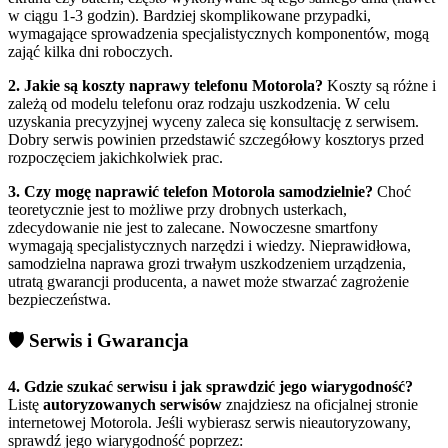
w ciągu 1-3 godzin). Bardziej skomplikowane przypadki,
wymagające sprowadzenia specjalistycznych komponentów, mogą
zająć kilka dni roboczych.
2. Jakie są koszty naprawy telefonu Motorola?
Koszty są różne i
zależą od modelu telefonu oraz rodzaju uszkodzenia. W celu
uzyskania precyzyjnej wyceny zaleca się konsultację z serwisem.
Dobry serwis powinien przedstawić szczegółowy kosztorys przed
rozpoczęciem jakichkolwiek prac.
3. Czy mogę naprawić telefon Motorola samodzielnie?
Choć
teoretycznie jest to możliwe przy drobnych usterkach,
zdecydowanie nie jest to zalecane. Nowoczesne smartfony
wymagają specjalistycznych narzędzi i wiedzy. Nieprawidłowa,
samodzielna naprawa grozi trwałym uszkodzeniem urządzenia,
utratą gwarancji producenta, a nawet może stwarzać zagrożenie
bezpieczeństwa.
🛡️ Serwis i Gwarancja
4. Gdzie szukać serwisu i jak sprawdzić jego wiarygodność?
Listę
autoryzowanych serwisów
znajdziesz na oficjalnej stronie
internetowej Motorola. Jeśli wybierasz serwis nieautoryzowany,
sprawdź jego wiarygodność poprzez: