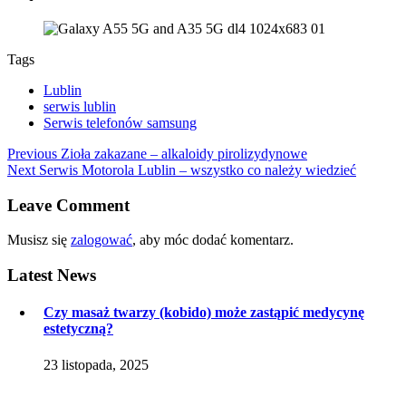
Tags
Lublin
serwis lublin
Serwis telefonów samsung
Nawigacja
Previous
Previous
Zioła zakazane – alkaloidy pirolizydynowe
Next
post:
Next
Serwis Motorola Lublin – wszystko co należy wiedzieć
wpisu
post:
Leave Comment
Musisz się
zalogować
, aby móc dodać komentarz.
Latest
News
Czy masaż twarzy (kobido) może zastąpić medycynę
estetyczną?
23 listopada, 2025