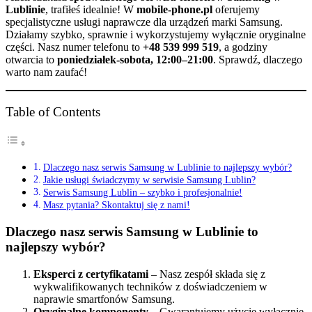
Lublinie
, trafiłeś idealnie! W
mobile-phone.pl
oferujemy
specjalistyczne usługi naprawcze dla urządzeń marki Samsung.
Działamy szybko, sprawnie i wykorzystujemy wyłącznie oryginalne
części. Nasz numer telefonu to
+48 539 999 519
, a godziny
otwarcia to
poniedziałek-sobota, 12:00–21:00
. Sprawdź, dlaczego
warto nam zaufać!
Table of Contents
Dlaczego nasz serwis Samsung w Lublinie to najlepszy wybór?
Jakie usługi świadczymy w serwisie Samsung Lublin?
Serwis Samsung Lublin – szybko i profesjonalnie!
Masz pytania? Skontaktuj się z nami!
Dlaczego nasz serwis Samsung w Lublinie to
najlepszy wybór?
Eksperci z certyfikatami
– Nasz zespół składa się z
wykwalifikowanych techników z doświadczeniem w
naprawie smartfonów Samsung.
Oryginalne komponenty
– Gwarantujemy użycie wyłącznie