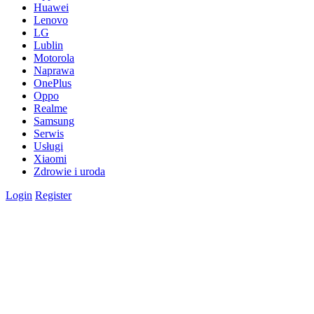
Huawei
Lenovo
LG
Lublin
Motorola
Naprawa
OnePlus
Oppo
Realme
Samsung
Serwis
Usługi
Xiaomi
Zdrowie i uroda
Login
Register