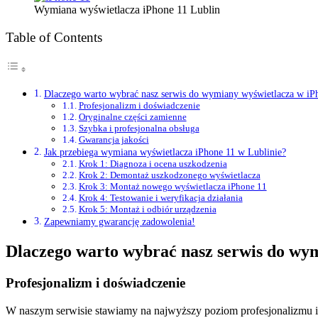
Wymiana wyświetlacza iPhone 11 Lublin
Table of Contents
Dlaczego warto wybrać nasz serwis do wymiany wyświetlacza w iP
Profesjonalizm i doświadczenie
Oryginalne części zamienne
Szybka i profesjonalna obsługa
Gwarancja jakości
Jak przebiega wymiana wyświetlacza iPhone 11 w Lublinie?
Krok 1: Diagnoza i ocena uszkodzenia
Krok 2: Demontaż uszkodzonego wyświetlacza
Krok 3: Montaż nowego wyświetlacza iPhone 11
Krok 4: Testowanie i weryfikacja działania
Krok 5: Montaż i odbiór urządzenia
Zapewniamy gwarancję zadowolenia!
Dlaczego warto wybrać nasz serwis do wym
Profesjonalizm i doświadczenie
W naszym serwisie stawiamy na najwyższy poziom profesjonalizmu i 