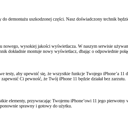
 do demontażu uszkodzonej części. Nasz doświadczony technik będzie
 nowego, wysokiej jakości wyświetlacza. W naszym serwisie używamy
echnik dokładnie montuje nowy wyświetlacz, dbając o odpowiednie połą
esty, aby upewnić się, że wszystkie funkcje Twojego iPhone’a 11 dz
 zapewnić Ci pewność, że Twój iPhone 11 będzie działał bez zarzutu.
tkie elementy, przywracając Twojemu iPhone’owi 11 jego pierwotny wyg
e ponownie sprawny i gotowy do użytku.