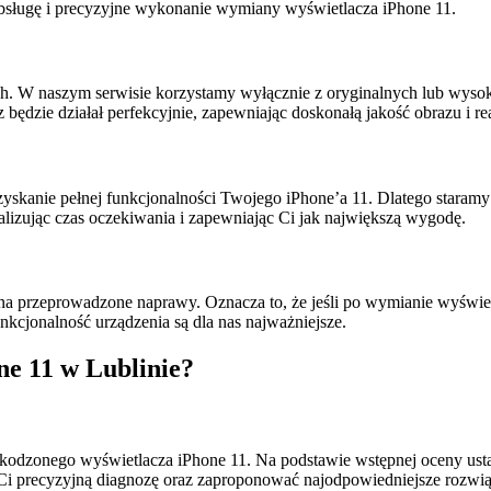
sługę i precyzyjne wykonanie wymiany wyświetlacza iPhone 11.
W naszym serwisie korzystamy wyłącznie z oryginalnych lub wysokiej 
dzie działał perfekcyjnie, zapewniając doskonałą jakość obrazu i rea
zyskanie pełnej funkcjonalności Twojego iPhone’a 11. Dlatego staramy 
lizując czas oczekiwania i zapewniając Ci jak największą wygodę.
 na przeprowadzone naprawy. Oznacza to, że jeśli po wymianie wyświe
nkcjonalność urządzenia są dla nas najważniejsze.
ne 11 w Lublinie?
odzonego wyświetlacza iPhone 11. Na podstawie wstępnej oceny ustal
Ci precyzyjną diagnozę oraz zaproponować najodpowiedniejsze rozwią