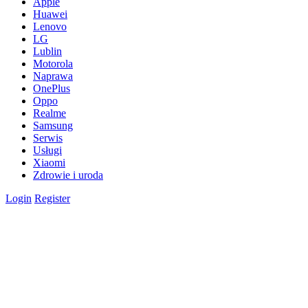
Apple
Huawei
Lenovo
LG
Lublin
Motorola
Naprawa
OnePlus
Oppo
Realme
Samsung
Serwis
Usługi
Xiaomi
Zdrowie i uroda
Login
Register