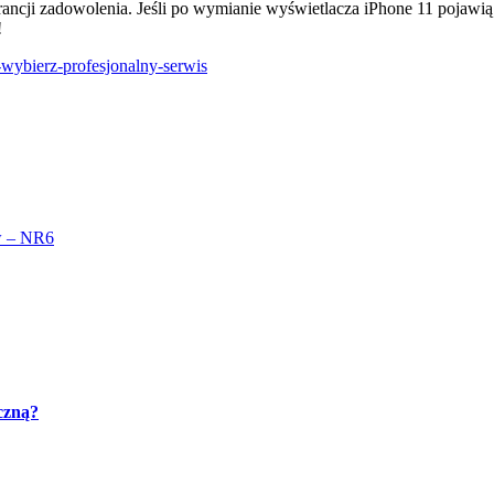
rancji zadowolenia. Jeśli po wymianie wyświetlacza iPhone 11 pojawią
!
-wybierz-profesjonalny-serwis
ów – NR6
czną?