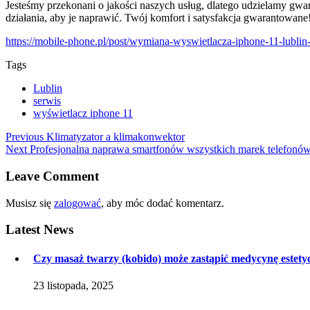
Jesteśmy przekonani o jakości naszych usług, dlatego udzielamy gwa
działania, aby je naprawić. Twój komfort i satysfakcja gwarantowane
https://mobile-phone.pl/post/wymiana-wyswietlacza-iphone-11-lublin
Tags
Lublin
serwis
wyświetlacz iphone 11
Nawigacja
Previous
Previous
Klimatyzator a klimakonwektor
Next
post:
Next
Profesjonalna naprawa smartfonów wszystkich marek telefon
wpisu
post:
Leave Comment
Musisz się
zalogować
, aby móc dodać komentarz.
Latest
News
Czy masaż twarzy (kobido) może zastąpić medycynę estety
23 listopada, 2025