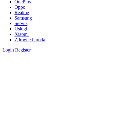
OnePlus
Oppo
Realme
Samsung
Serwis
Usługi
Xiaomi
Zdrowie i uroda
Login
Register