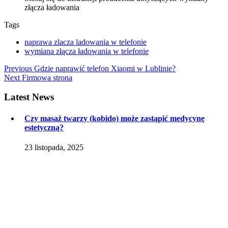
złącza ładowania
Tags
naprawa zlacza ladowania w telefonie
wymiana złącza ładowania w telefonie
Nawigacja
Previous
Previous
Gdzie naprawić telefon Xiaomi w Lublinie?
Next
post:
Next
Firmowa strona
wpisu
post:
Latest
News
Czy masaż twarzy (kobido) może zastąpić medycynę
estetyczną?
23 listopada, 2025