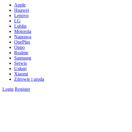
Apple
Huawei
Lenovo
LG
Lublin
Motorola
Naprawa
OnePlus
Oppo
Realme
Samsung
Serwis
Usługi
Xiaomi
Zdrowie i uroda
Login
Register