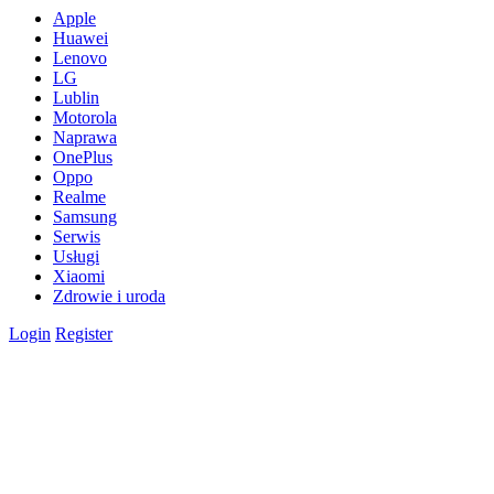
Apple
Huawei
Lenovo
LG
Lublin
Motorola
Naprawa
OnePlus
Oppo
Realme
Samsung
Serwis
Usługi
Xiaomi
Zdrowie i uroda
Login
Register