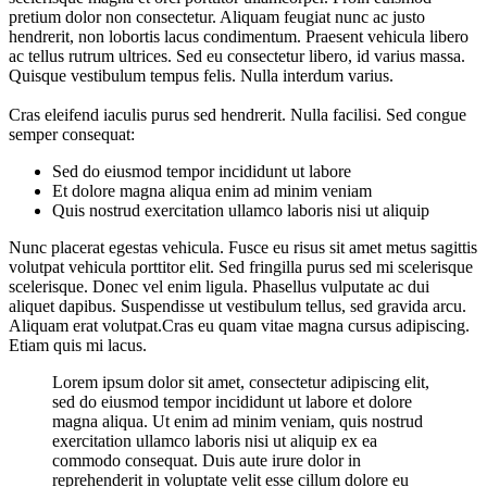
pretium dolor non consectetur. Aliquam feugiat nunc ac justo
hendrerit, non lobortis lacus condimentum. Praesent vehicula libero
ac tellus rutrum ultrices. Sed eu consectetur libero, id varius massa.
Quisque vestibulum tempus felis. Nulla interdum varius.
Cras eleifend iaculis purus sed hendrerit. Nulla facilisi. Sed congue
semper consequat:
Sed do eiusmod tempor incididunt ut labore
Et dolore magna aliqua enim ad minim veniam
Quis nostrud exercitation ullamco laboris nisi ut aliquip
Nunc placerat egestas vehicula. Fusce eu risus sit amet metus sagittis
volutpat vehicula porttitor elit. Sed fringilla purus sed mi scelerisque
scelerisque. Donec vel enim ligula. Phasellus vulputate ac dui
aliquet dapibus. Suspendisse ut vestibulum tellus, sed gravida arcu.
Aliquam erat volutpat.Cras eu quam vitae magna cursus adipiscing.
Etiam quis mi lacus.
Lorem ipsum dolor sit amet, consectetur adipiscing elit,
sed do eiusmod tempor incididunt ut labore et dolore
magna aliqua. Ut enim ad minim veniam, quis nostrud
exercitation ullamco laboris nisi ut aliquip ex ea
commodo consequat. Duis aute irure dolor in
reprehenderit in voluptate velit esse cillum dolore eu