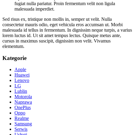
fugiat nulla pariatur. Proin fermentum velit non ligula
malesuada imperdiet.
Sed risus ex, tristique non mollis in, semper ut velit. Nulla
consectetur mauris odio, eget vehicula eros accumsan ut. Morbi
malesuada id tellus in fermentum. In dignissim neque turpis, a varius
lorem luctus id. Ut sit amet tempus lectus. Quisque metus ante,
cursus in maximus suscipit, dignissim non velit. Vivamus
elementum.
Kategorie
Apple
Huawei
Lenovo
LG
Lublin
Motorola
Naprawa
OnePlus
Oppo
Realme
Samsung
Serwis
Usługi