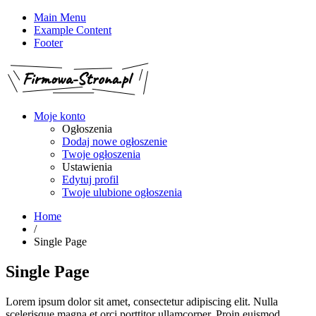
Main Menu
Example Content
Footer
Moje konto
Ogłoszenia
Dodaj nowe ogłoszenie
Twoje ogłoszenia
Ustawienia
Edytuj profil
Twoje ulubione ogłoszenia
Home
/
Single Page
Single Page
Lorem ipsum dolor sit amet, consectetur adipiscing elit. Nulla
scelerisque magna et orci porttitor ullamcorper. Proin euismod