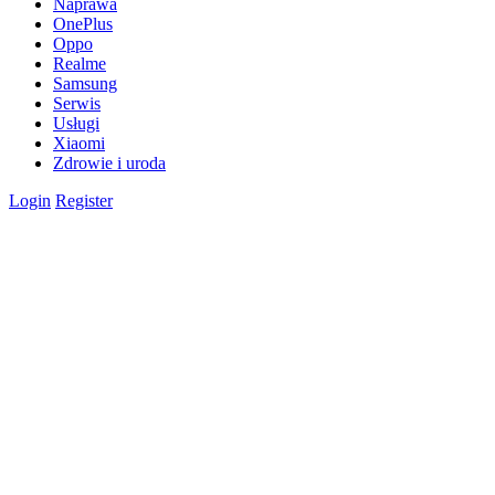
Naprawa
OnePlus
Oppo
Realme
Samsung
Serwis
Usługi
Xiaomi
Zdrowie i uroda
Login
Register