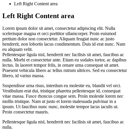
Left Right Content area
Left Right Content area
Lorem ipsum dolor sit amet, consectetur adipiscing elit. Nulla
scelerisque magna et orci porttitor ullamcorper. Proin euismod
pretium dolor non consectetur. Aliquam feugiat nunc ac justo
hendrerit, non lobortis lacus condimentum. Duis id erat nunc. Nam
eu aliquam velit.
Pellentesque ligula nisl, hendrerit nec facilisis sit amet, faucibus ac
nulla. Morbi et consectetur ante. Etiam eu sodales tortor, ac dapibus
lectus. In laoreet tempor felis, in ornare urna consequat sit amet.
Praesent vehicula libero ac tellus rutrum ultrices. Sed eu consectetur
libero, id varius massa.
Suspendisse urna risus, interdum eu molestie eu, blandit vel orci.
Vestibulum erat dui, tristique pharetra pellentesque id, consequat
vitae massa. Fusce rhoncus congue sem. Proin molestie lorem nec
mollis tristique. Nam ut justo et lorem malesuada pulvinar in a
ipsum. Ut faucibus nunc nunc, molestie tempor lacus iaculis ut.
Proin consectetur mauris.
Pellentesque ligula nisl, hendrerit nec facilisis sit amet, faucibus ac
nulla.