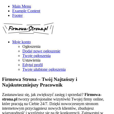
Main Menu
Example Content
Footer
Moje konto
Ogłoszenia
Dodaj nowe ogłoszenie
Twoje ogłoszenia
Ustawienia
Edytuj profil
Twoje ulubione ogłoszenia
Firmowa
Strona
–
Twój
Najtańszy
i
Najskuteczniejszy
Pracownik
Zastanawiasz się, jak zwiększyć zasięg i sprzedaż?
Firmowa-
strona.pl
tworzy profesjonalne wizytówki Twojej firmy online,
które pracują na Ciebie 24/7. Dzięki nowoczesnym stronom
internetowym przyciągniesz nowych klientów, zbudujesz
wiarygodność i wyróżnisz się na tle konkurencji. Zainwestuj w