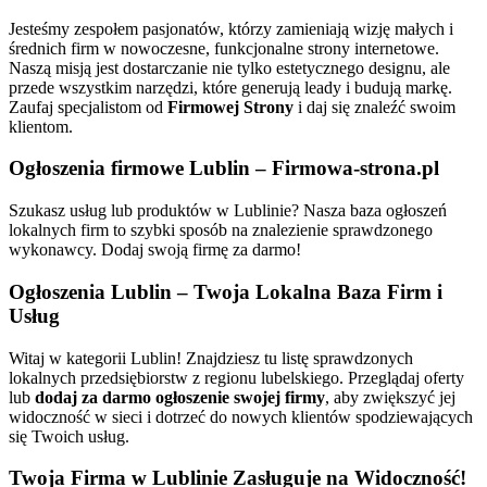
Jesteśmy zespołem pasjonatów, którzy zamieniają wizję małych i
średnich firm w nowoczesne, funkcjonalne strony internetowe.
Naszą misją jest dostarczanie nie tylko estetycznego designu, ale
przede wszystkim narzędzi, które generują leady i budują markę.
Zaufaj specjalistom od
Firmowej Strony
i daj się znaleźć swoim
klientom.
Ogłoszenia
firmowe
Lublin
–
Firmowa-strona.pl
Szukasz usług lub produktów w Lublinie? Nasza baza ogłoszeń
lokalnych firm to szybki sposób na znalezienie sprawdzonego
wykonawcy. Dodaj swoją firmę za darmo!
Ogłoszenia
Lublin
–
Twoja
Lokalna
Baza
Firm
i
Usług
Witaj w kategorii Lublin! Znajdziesz tu listę sprawdzonych
lokalnych przedsiębiorstw z regionu lubelskiego. Przeglądaj oferty
lub
dodaj za darmo ogłoszenie swojej firmy
, aby zwiększyć jej
widoczność w sieci i dotrzeć do nowych klientów spodziewających
się Twoich usług.
Twoja
Firma
w
Lublinie
Zasługuje
na
Widoczność!