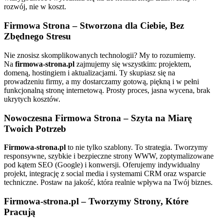
rozwój, nie w koszt.
Firmowa
Strona
–
Stworzona
dla
Ciebie,
Bez
Zbędnego
Stresu
Nie znosisz skomplikowanych technologii? My to rozumiemy.
Na
firmowa-strona.pl
zajmujemy się wszystkim: projektem,
domeną, hostingiem i aktualizacjami. Ty skupiasz się na
prowadzeniu firmy, a my dostarczamy gotową, piękną i w pełni
funkcjonalną stronę internetową. Prosty proces, jasna wycena, brak
ukrytych kosztów.
Nowoczesna
Firmowa
Strona
–
Szyta
na
Miarę
Twoich
Potrzeb
Firmowa-strona.pl
to nie tylko szablony. To strategia. Tworzymy
responsywne, szybkie i bezpieczne strony WWW, zoptymalizowane
pod kątem SEO (Google) i konwersji. Oferujemy indywidualny
projekt, integrację z social media i systemami CRM oraz wsparcie
techniczne. Postaw na jakość, która realnie wpływa na Twój biznes.
Firmowa-strona.pl
–
Tworzymy
Strony,
Które
Pracują