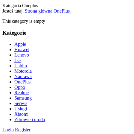
Kategoria Oneplus
Jesteś tutaj:
Strona główna
OnePlus
This category is empty
Kategorie
Apple
Huawei
Lenovo
LG
Lublin
Motorola
Naprawa
OnePlus
Oppo
Realme
Samsung
Serwis
Usługi
Xiaomi
Zdrowie i uroda
Login
Register